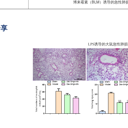
博来霉素（BLM）诱导的急性肺
分享
LPS诱导的大鼠急性肺