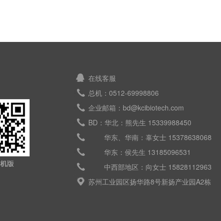
在线客服
总机：0512-69998806
企业邮箱：bd@kcibiotech.com
BD：华北：熊先生 15339988450
华东、华南：辜女士 15378638068
华东：侯先生 13185096531
中西部地区：向女士 15828112963
苏州工业园区扬华路8号新扬产业园A2栋