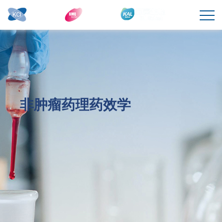
非肿瘤药理药效学