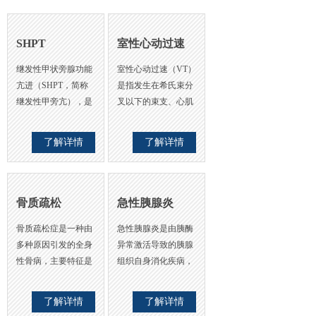
SHPT
室性心动过速
继发性甲状旁腺功能
室性心动过速（VT）
亢进（SHPT，简称
是指发生在希氏束分
继发性甲旁亢），是
叉以下的束支、心肌
指在慢性肾功能不
传导纤维、心室肌的
全、肠吸收不良综合
快速性心律失常，室
了解详情
了解详情
征、Fanconi综合征和
性心动过速可以起源
肾小管酸中毒……
于左心室及右心室，
持续性发作时的…
骨质疏松
急性胰腺炎
骨质疏松症是一种由
急性胰腺炎是由胰酶
多种原因引发的全身
异常激活导致的胰腺
性骨病，主要特征是
组织自身消化疾病，
骨密度和骨质量下
并可能引发其他器官
降，骨微结构损害，
功能障碍。急性胰腺
了解详情
了解详情
使骨脆性增加，形成
炎的主要症状为突然