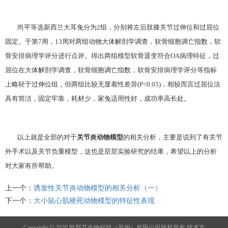
尚平等选新西兰大耳兔分为2组，分别将左后肢膝关节过伸位和过屈位
固定。于第7周，13周对两组动物大体解剖学调查，软骨细胞调亡指数，软
骨安排病理学评分进行点评。得出两组模型软骨退变符合OA病理特征，过
屈位在大体解剖学调查，软骨细胞调亡指数，软骨安排病理学评分等指标
上略轻于过伸位组，但两组比较无显着性差异(P<0.05)，相较而言过屈位法
具有简洁，固定牢靠，耗材少，家兔适用性好，成功率高长处。
以上就是全部的对于
关节炎动物模型
的相关分析，主要是说到了有关节
外手术以及关节负重模型，这也是层层实验研究的结果，希望以上的分析
对大家有所帮助。
上一个：
诱发性关节炎动物模型的相关分析（一）
下一个：
大小鼠心肌梗死动物模型的特征性表现
Copyright © 2020 凯斯艾生物科技（苏州）有限公司版权所有
技术支