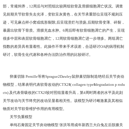
部，常规饲养，12周后与对照组比较两组软骨及滑膜细胞凋亡状况。调查
见前期关节软骨失去光泽，变软呈灰黄色，在关节承重部位呈现不规则压
迹，可见麻点样小窝或线形裂隙;后呈现溃烂与溃疡;后期软骨变薄、碎裂，
暴露出软骨下骨质。滑膜充血水肿。6周后即有软骨细胞凋亡的产生，呈现
很多中层和表层软骨细胞凋亡，12周软骨细胞凋亡进一步增多。两组凋亡
指数的差异具有显着性。此操作不带来手术误差，合适研讨OA的病理机制
研讨，软骨生化代谢和各种办法防治作用的比较研讨。
卵巢切除 Pernille等将Sprague2Dawley鼠卵巢切除制造绝经后关节炎动
物模型，结果表明代表软骨改动的CTX2Ⅱ( collagen typeⅡdegradation p rodu
cts) 及代表骨吸收的CTX2Ⅰ较对照组显着升高，第4周时两者的水平及此刻
关节改动与关节终究的改动呈显着相关性。该模型为研讨雌激素及其相似
物质对关节软骨维护作用的有用模型。
关节负重模型
单纯石膏固定关节炎动物模型 张洪等用成年新西兰大白兔左后肢膝关