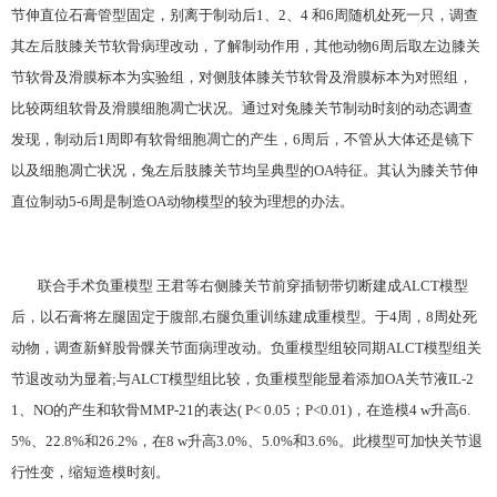
节伸直位石膏管型固定，别离于制动后1、2、4 和6周随机处死一只，调查
其左后肢膝关节软骨病理改动，了解制动作用，其他动物6周后取左边膝关
节软骨及滑膜标本为实验组，对侧肢体膝关节软骨及滑膜标本为对照组，
比较两组软骨及滑膜细胞凋亡状况。通过对兔膝关节制动时刻的动态调查
发现，制动后1周即有软骨细胞凋亡的产生，6周后，不管从大体还是镜下
以及细胞凋亡状况，兔左后肢膝关节均呈典型的OA特征。其认为膝关节伸
直位制动5-6周是制造OA动物模型的较为理想的办法。
联合手术负重模型 王君等右侧膝关节前穿插韧带切断建成ALCT模型
后，以石膏将左腿固定于腹部,右腿负重训练建成重模型。于4周，8周处死
动物，调查新鲜股骨髁关节面病理改动。负重模型组较同期ALCT模型组关
节退改动为显着;与ALCT模型组比较，负重模型能显着添加OA关节液IL-2
1、NO的产生和软骨MMP-21的表达( P< 0.05；P<0.01)，在造模4 w升高6.
5%、22.8%和26.2%，在8 w升高3.0%、5.0%和3.6%。此模型可加快关节退
行性变，缩短造模时刻。