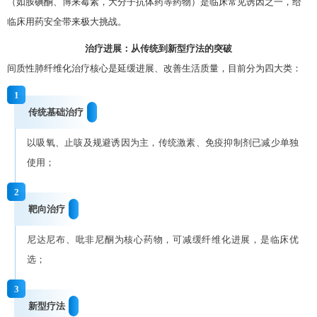
（如胺碘酮、博来霉素，大分子抗体药等药物）是临床常见诱因之一，给
临床用药安全带来极大挑战。
治疗进展：从传统到新型疗法的突破
间质性肺纤维化治疗核心是延缓进展、改善生活质量，目前分为四大类：
1
传统基础治疗
以吸氧、止咳及规避诱因为主，传统激素、免疫抑制剂已减少单独
使用；
2
靶向治疗
尼达尼布、吡非尼酮为核心药物，可减缓纤维化进展，是临床优
选；
3
新型疗法