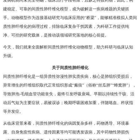
发病机制尚未完全明确，临床治疗手段有限，且缺乏特效药物，因此，构
建稳定、可靠的间质性肺纤维化模型，成为破解这一疾病难题的关键抓
手。动物模型作为连接基础研究与临床应用的“桥梁”，能够精准模拟人类间
质性肺纤维化的病理过程，排除临床复杂干扰因素，为科研工作提供纯
净、可控的研究载体，是推动该领域研究落地的核心前提。
今天，我们就来全面解析间质性肺纤维化动物模型，助力科研与临床认知
升级。
关于间质性肺纤维化
间质性肺纤维化是一组异质性弥漫性肺实质疾病，核心是肺组织受损后，
异常增生的纤维组织取代正常组织形成“瘢痕”（俗称“丝瓜肺”“蜂窝肺”），
导致肺泡-毛细血管功能丧失，最终引发呼吸衰竭。早期以持续性干咳、活
动后气短为主要症状，易被误诊；晚期呼吸困难加重，伴随咯血、杵状指
等并发症。
从临床背景来看，间质性肺纤维化的病因复杂多样，药物诱导、环境暴
露、自身免疫性疾病、遗传因素等均可能诱发该病，其中药物性肺损伤